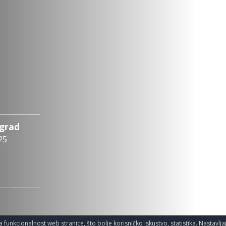
ograd
25
a funkcionalnost web stranice, što bolje korisničko iskustvo, statistika. Nastavlj