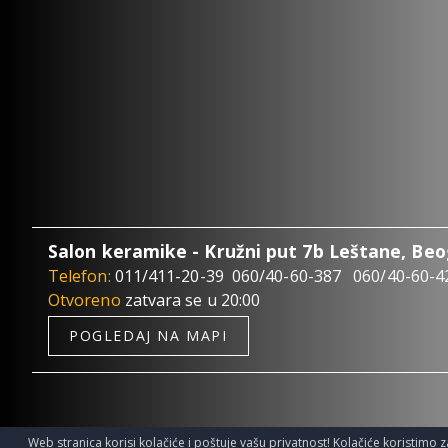
Salon keramike - Kružni put 7b Leštane, Be
Telefon:
011/411-20-39
060/40-60-387
060/40-60-4
Otvoreno
zatvara se u 20:00
POGLEDAJ NA MAPI
Web stranica korisi kolačiće i poštuje vašu privatnost! Kolačiće koristimo z