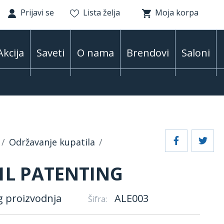
Prijavi se
Lista želja
Moja korpa
Akcija
Saveti
O nama
Brendovi
Saloni
Održavanje kupatila
1L PATENTING
g proizvodnja
ALE003
Šifra: