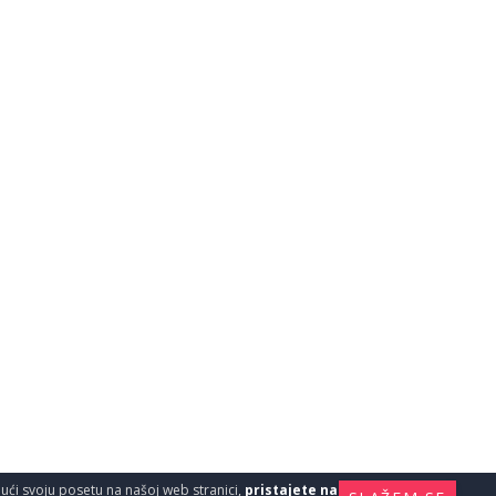
ajući svoju posetu na našoj web stranici,
pristajete na