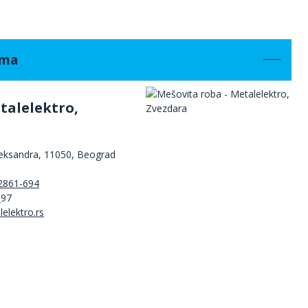
ama
talelektro,
leksandra, 11050, Beograd
2861-694
3
97