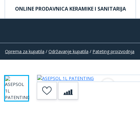
ONLINE PRODAVNICA KERAMIKE I SANITARIJA
Oprema za kupatila
/
Održavanje kupatila
/
Pateting proizvodnja