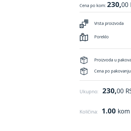
230,
00
Cena po kom:
Vrsta proizvoda
Poreklo
Proizvoda u pakov
Cena po pakovanju
230,
00
R
Ukupno:
1.00
kom
Količina: