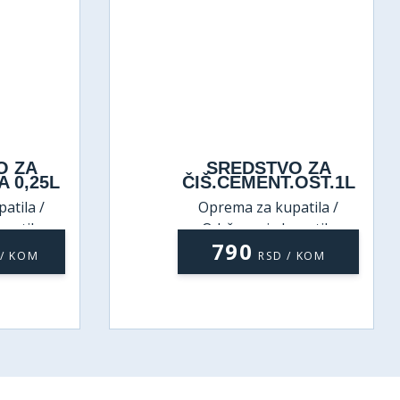
O ZA
KUHINJSKI
.OST.1L
ODMAŠČIVAČ 0,5L
atila /
Oprema za kupatila /
patila
Održavanje kupatila
790
/ KOM
RSD / KOM