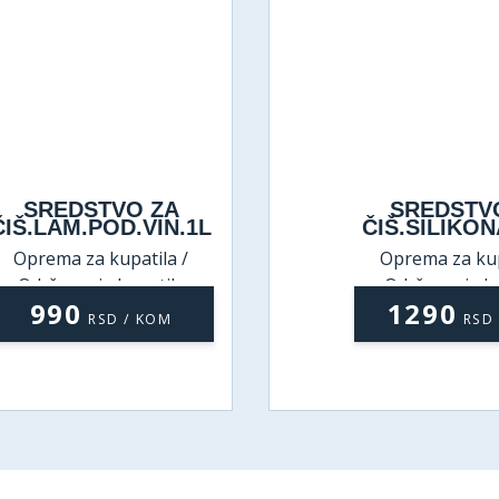
SREDSTVO ZA
SREDSTV
ČIŠ.SILIKONA 0,25L
ČIŠ.CEMENT
Oprema za kupatila /
Oprema za kup
Održavanje kupatila
Održavanje ku
1290
790
RSD / KOM
RSD 