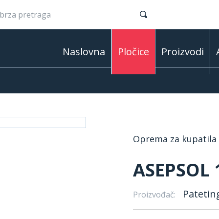
Naslovna
Pločice
Proizvodi
Oprema za kupatila
ASEPSOL 
Patetin
Proizvođač: