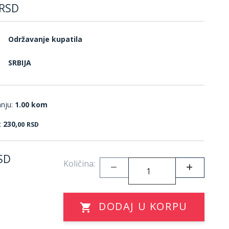
RSD
Održavanje kupatila
SRBIJA
anju:
1.00 kom
:
230,
00
RSD
SD
Količina:
DODAJ U KORPU