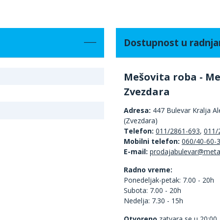
Dostupnost u radnj
Mešovita roba - Me
Zvezdara
Adresa:
447 Bulevar Kralja A
(Zvezdara)
Telefon:
011/2861-693
,
011/
Mobilni telefon:
060/40-60-
E-mail:
Radno vreme:
Ponedeljak-petak: 7.00 - 20h
Subota: 7.00 - 20h
Nedelja: 7.30 - 15h
Otvoreno
zatvara se u 20:00