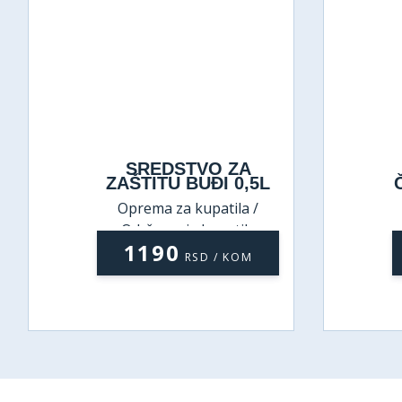
SREDSTVO ZA
ČIŠ.LAM.POD.VIN.1L
Oprema za kupatila /
Održavanje kupatila
990
RSD / KOM