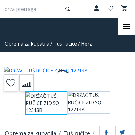
Oprema za kupatila
/
Tuš ručice
/
Herz
Oprema za kupatila
Tuš ručice