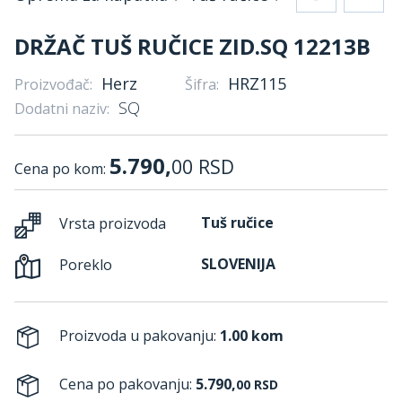
DRŽAČ TUŠ RUČICE ZID.SQ 12213B
Herz
HRZ115
Proizvođač:
Šifra:
SQ
Dodatni naziv:
5.790,
00
RSD
Cena po kom:
Tuš ručice
Vrsta proizvoda
SLOVENIJA
Poreklo
Proizvoda u pakovanju:
1.00 kom
Cena po pakovanju:
5.790,
00
RSD