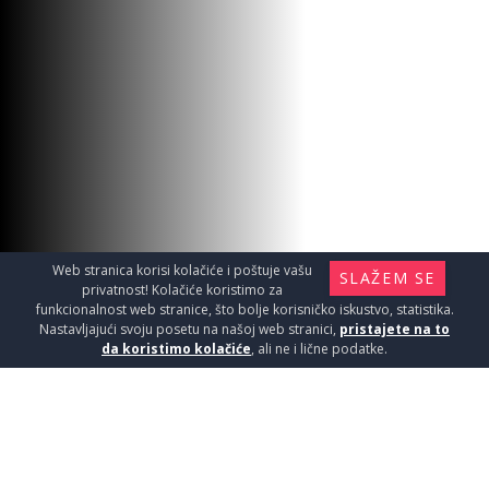
Web stranica korisi kolačiće i poštuje vašu
SLAŽEM SE
privatnost! Kolačiće koristimo za
funkcionalnost web stranice, što bolje korisničko iskustvo, statistika.
Nastavljajući svoju posetu na našoj web stranici,
pristajete na to
da koristimo kolačiće
, ali ne i lične podatke.
TUŠ RUČICA HROM BLISTER
B7000C
Oprema za kupatila / Tuš ručice