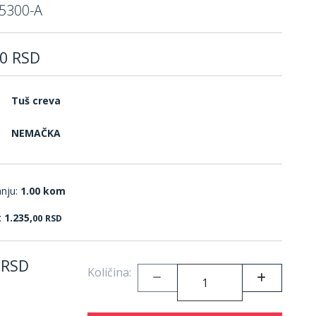
5300-A
0
RSD
Tuš creva
NEMAČKA
anju:
1.00 kom
:
1.235,
00
RSD
RSD
Količina: