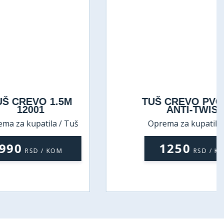
 1.5M
TUŠ CREVO PVC 1,5m
ANTI-TWIST
ila / Tuš
Oprema za kupatila / Tuš
creva
1250
/ KOM
RSD / KOM