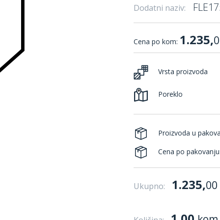
FLE17
Dodatni naziv:
1.235,
0
Cena po kom:
Vrsta proizvoda
Poreklo
Proizvoda u pakov
Cena po pakovanju
1.235,
00
Ukupno:
1.00
kom