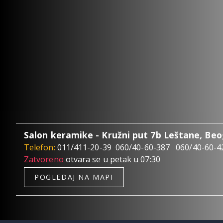
Salon keramike - Kružni put 7b Leštane, Be
Telefon:
011/411-20-39
060/40-60-387
060/40-60-4
Zatvoreno
otvara se u petak u 07:30
POGLEDAJ NA MAPI