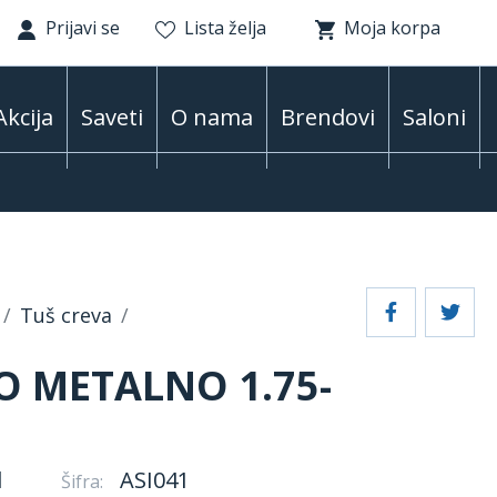
Prijavi se
Lista želja
Moja korpa
Akcija
Saveti
O nama
Brendovi
Saloni
Tuš creva
O METALNO 1.75-
l
ASI041
Šifra: