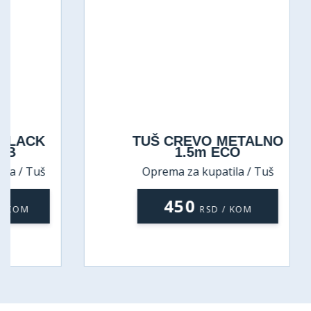
TUŠ CREVO METALNO
1.5m ECO
Oprema za kupatila / Tuš
creva
450
RSD / KOM