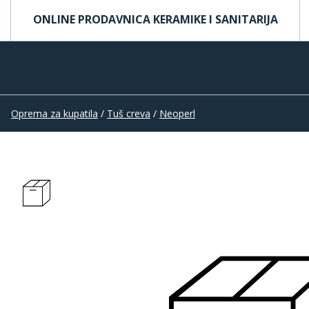
ONLINE PRODAVNICA KERAMIKE I SANITARIJA
Oprema za kupatila
/
Tuš creva
/
Neoperl