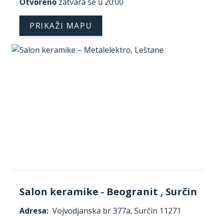
Otvoreno
zatvara se u 20:00
PRIKAŽI MAPU
Salon keramike - Beogranit , Surčin
Adresa:
Vojvodjanska br 377a, Surčin 11271