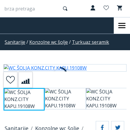
Sanitarije
/
Konzolne wc šolje
/
Turkuaz seramik
Sanitarije
Konzolne wc šolje