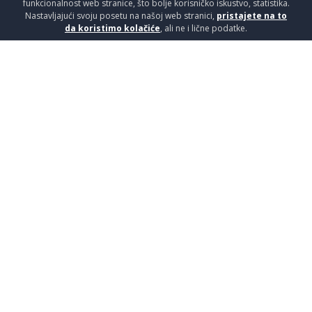
funkcionalnost web stranice, što bolje korisničko iskustvo, statistika.
Nastavljajući svoju posetu na našoj web stranici,
pristajete na to
da koristimo kolačiće
, ali ne i lične podatke.
WC ŠOLJA KONZ.AVVA+BAT.T-H
49