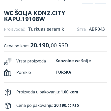
WC ŠOLJA KONZ.CITY
KAPU.19108W
Turkuaz seramik
ABR043
Proizvođač:
Šifra:
20.190,
00
RSD
Cena po kom:
Konzolne wc šolje
Vrsta proizvoda
TURSKA
Poreklo
Proizvoda u pakovanju:
1.00 kom
Cena po pakovanju:
20.190,
00
RSD