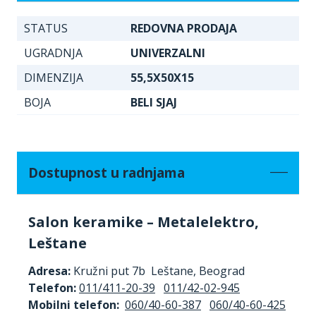
STATUS
REDOVNA PRODAJA
UGRADNJA
UNIVERZALNI
DIMENZIJA
55,5X50X15
BOJA
BELI SJAJ
Dostupnost u radnjama
Salon keramike – Metalelektro,
Leštane
Adresa:
Kružni put 7b Leštane, Beograd
Telefon:
011/411-20-39
011/42-02-945
Mobilni telefon:
060/40-60-387
060/40-60-425