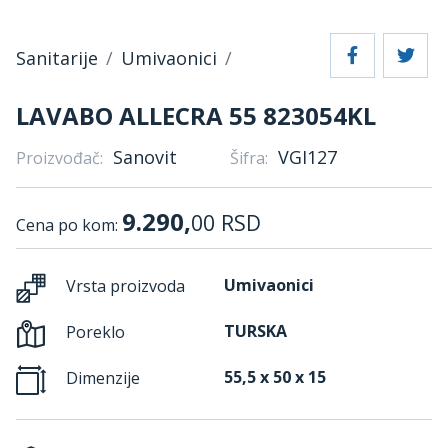
Sanitarije
Umivaonici
LAVABO ALLECRA 55 823054KL
Sanovit
VGI127
Proizvođač:
Šifra:
9.290,
00
RSD
Cena po kom:
Umivaonici
Vrsta proizvoda
TURSKA
Poreklo
55,5 x 50 x 15
Dimenzije