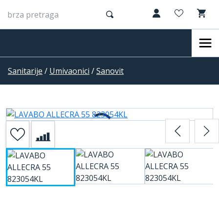
Sanitarije
/
Umivaonici
/
Sanovit