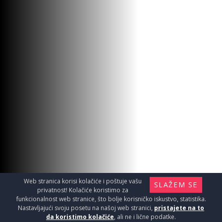
Web stranica korisi kolačiće i poštuje vašu
SLAŽEM SE
privatnost! Kolačiće koristimo za
funkcionalnost web stranice, što bolje korisničko iskustvo, statistika.
Nastavljajući svoju posetu na našoj web stranici,
pristajete na to
da koristimo kolačiće
, ali ne i lične podatke.