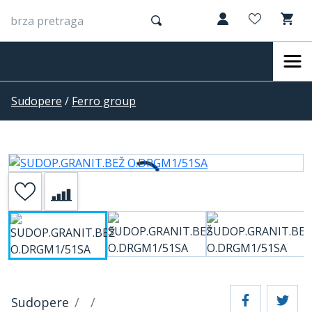
Sudopere
/
Ferro group
Sudopere