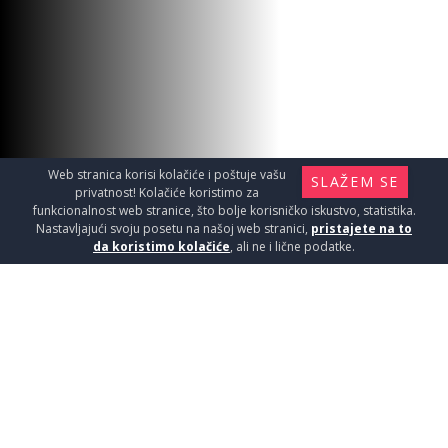
Web stranica korisi kolačiće i poštuje vašu
SLAŽEM SE
privatnost! Kolačiće koristimo za
funkcionalnost web stranice, što bolje korisničko iskustvo, statistika.
Nastavljajući svoju posetu na našoj web stranici,
pristajete na to
da koristimo kolačiće
, ali ne i lične podatke.