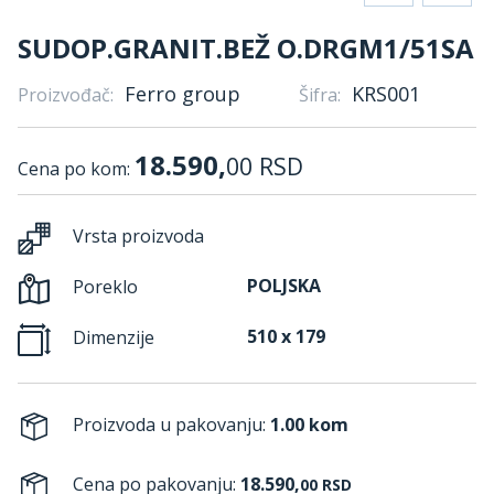
SUDOP.GRANIT.BEŽ O.DRGM1/51SA
Ferro group
KRS001
Proizvođač:
Šifra:
18.590,
00
RSD
Cena po kom:
Vrsta proizvoda
POLJSKA
Poreklo
510 x 179
Dimenzije
Proizvoda u pakovanju:
1.00 kom
Cena po pakovanju:
18.590,
00
RSD