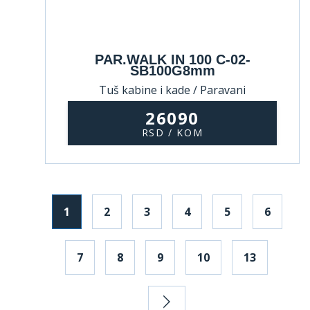
PAR.WALK IN 100 C-02-
SB100G8mm
Tuš kabine i kade / Paravani
26090
RSD / KOM
1
2
3
4
5
6
7
8
9
10
13