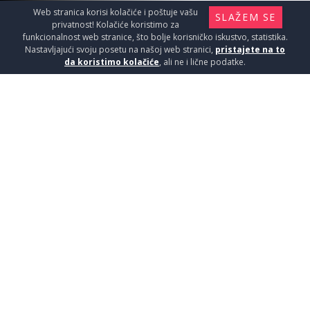
Web stranica korisi kolačiće i poštuje vašu
SLAŽEM SE
privatnost! Kolačiće koristimo za
funkcionalnost web stranice, što bolje korisničko iskustvo, statistika.
Nastavljajući svoju posetu na našoj web stranici,
pristajete na to
da koristimo kolačiće
, ali ne i lične podatke.