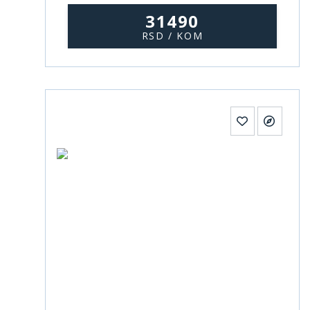
31490
RSD / KOM