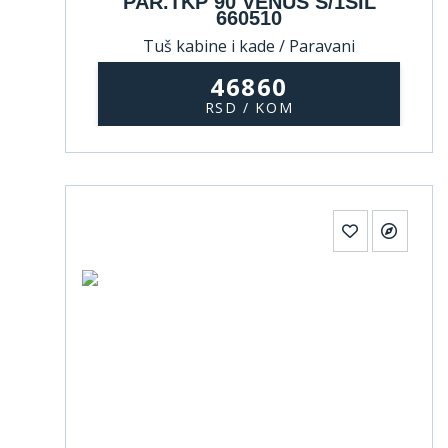
PAR.TKP 90 VENUS S/1SIL
660510
Tuš kabine i kade / Paravani
46860
RSD / KOM