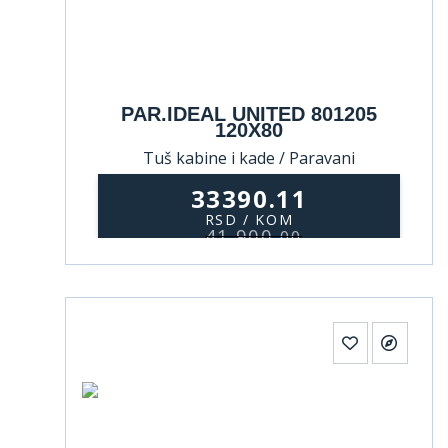
PAR.IDEAL UNITED 801205
120X80
Tuš kabine i kade / Paravani
33390.11
RSD / KOM
41.900,
00