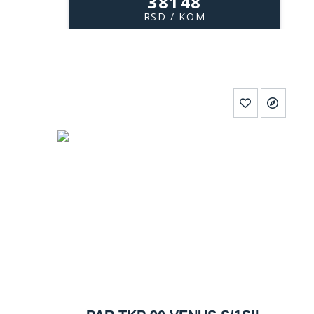
38148
RSD / KOM