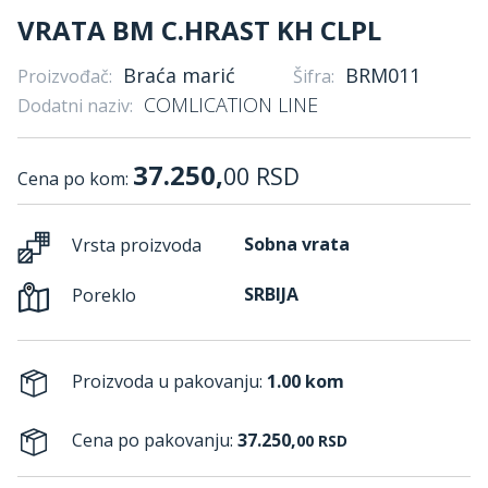
VRATA BM C.HRAST KH CLPL
Braća marić
BRM011
Proizvođač:
Šifra:
COMLICATION LINE
Dodatni naziv:
37.250,
00
RSD
Cena po kom:
Sobna vrata
Vrsta proizvoda
SRBIJA
Poreklo
Proizvoda u pakovanju:
1.00 kom
Cena po pakovanju:
37.250,
00
RSD