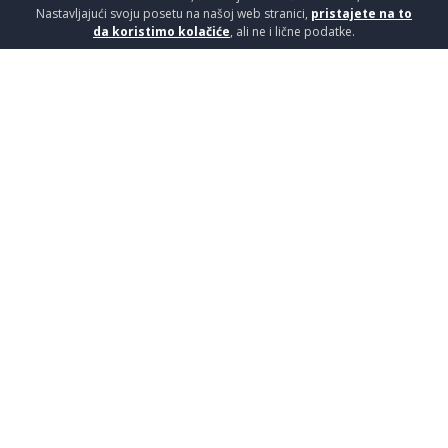
Nastavljajući svoju posetu na našoj web stranici,
pristajete na to
da koristimo kolačiće
, ali ne i lične podatke.
VRA.SUP.ROCKWOOD SOLID P1
Vrata / Sobna vrata
21990
RSD / KOM