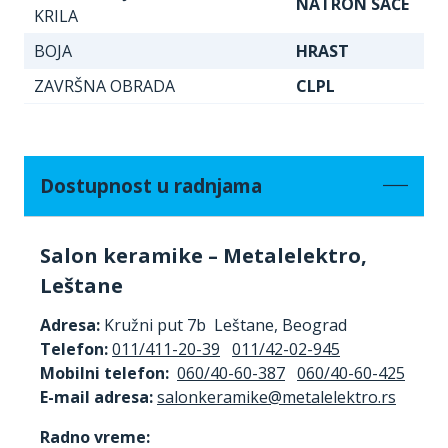
NATRON SAĆE
KRILA
BOJA
HRAST
ZAVRŠNA OBRADA
CLPL
Dostupnost u radnjama
Salon keramike – Metalelektro,
Leštane
Adresa:
Kružni put 7b Leštane, Beograd
Telefon:
011/411-20-39
011/42-02-945
Mobilni telefon:
060/40-60-387
060/40-60-425
E-mail adresa:
Radno vreme: