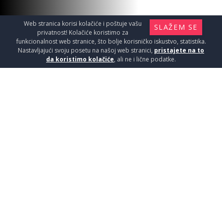
Web stranica korisi kolačiće i poštuje vašu
SLAŽEM SE
privatnost! Kolačiće koristimo za
funkcionalnost web stranice, što bolje korisničko iskustvo, statistika.
Nastavljajući svoju posetu na našoj web stranici,
pristajete na to
da koristimo kolačiće
, ali ne i lične podatke.
VRA.SUP.TREND P1 BELJENI
HRAST
Vrata / Sobna vrata
19900
RSD / KOM