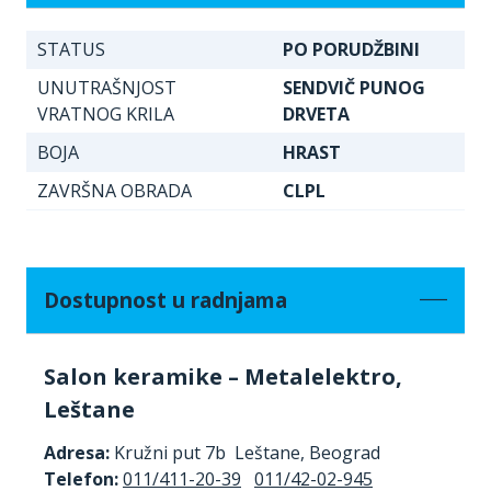
STATUS
PO PORUDŽBINI
UNUTRAŠNJOST
SENDVIČ PUNOG
VRATNOG KRILA
DRVETA
BOJA
HRAST
ZAVRŠNA OBRADA
CLPL
Dostupnost u radnjama
Salon keramike – Metalelektro,
Leštane
Adresa:
Kružni put 7b Leštane, Beograd
Telefon:
011/411-20-39
011/42-02-945