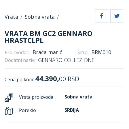
Vrata
Sobna vrata
VRATA BM GC2 GENNARO
HRASTCLPL
Braća marić
BRM010
Proizvođač:
Šifra:
GENNARO COLLEZIONE
Dodatni naziv:
44.390,
00
RSD
Cena po kom:
Sobna vrata
Vrsta proizvoda
SRBIJA
Poreklo