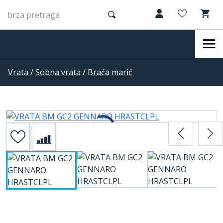
Vrata
/
Sobna vrata
/
Braća marić