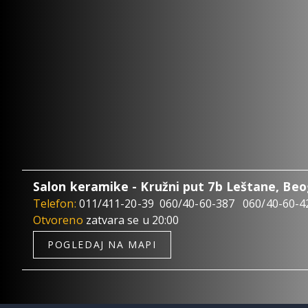
Salon keramike - Kružni put 7b Leštane, Be
Telefon:
011/411-20-39
060/40-60-387
060/40-60-4
Otvoreno
zatvara se u 20:00
POGLEDAJ NA MAPI