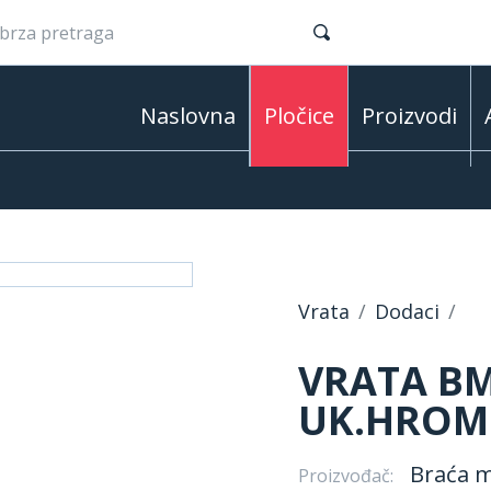
Naslovna
Pločice
Proizvodi
Vrata
Dodaci
VRATA BM
UK.HROM
Braća m
Proizvođač: