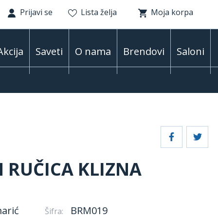
Prijavi se
Lista želja
Moja korpa
Akcija
Saveti
O nama
Brendovi
Saloni
 RUČICA KLIZNA
arić
BRM019
Šifra: