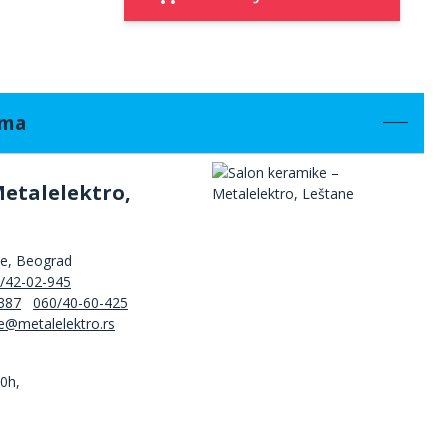
ama
Metalelektro,
ne, Beograd
/42-02-945
387
060/40-60-425
00h,