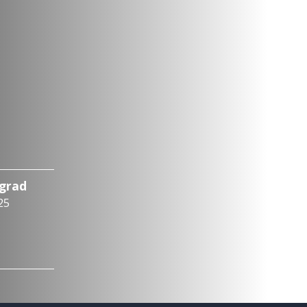
ograd
25