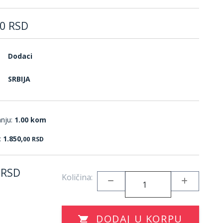
0
RSD
Dodaci
SRBIJA
anju:
1.00 kom
:
1.850,
00
RSD
RSD
Količina:
DODAJ U KORPU