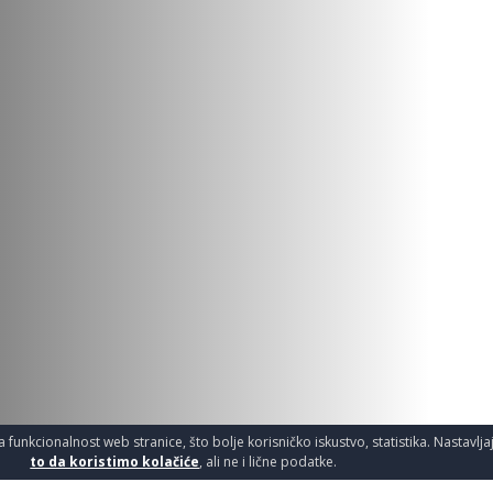
a funkcionalnost web stranice, što bolje korisničko iskustvo, statistika. Nastavlj
to da koristimo kolačiće
, ali ne i lične podatke.