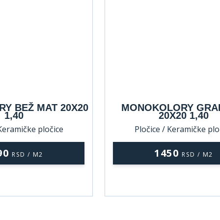
Y BEŽ MAT 20X20
MONOKOLORY GRAF
1,40
20X20 1,40
 Keramičke pločice
Pločice / Keramičke plo
90
1450
RSD / M2
RSD / M2