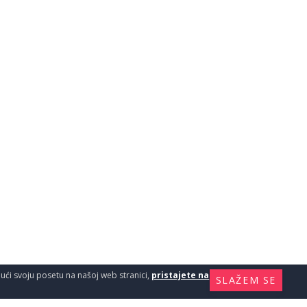
ajući svoju posetu na našoj web stranici,
pristajete na
SLAŽEM SE