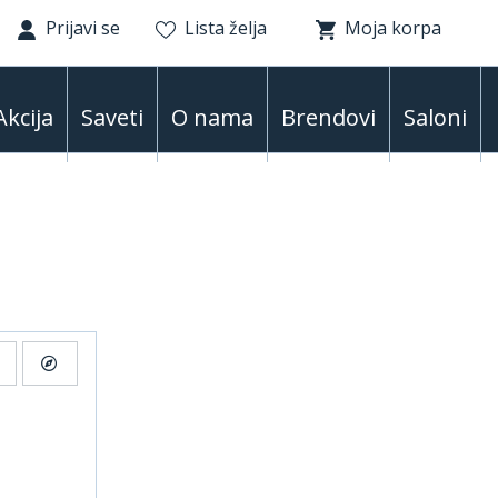
Prijavi se
Lista želja
Moja korpa
Akcija
Saveti
O nama
Brendovi
Saloni