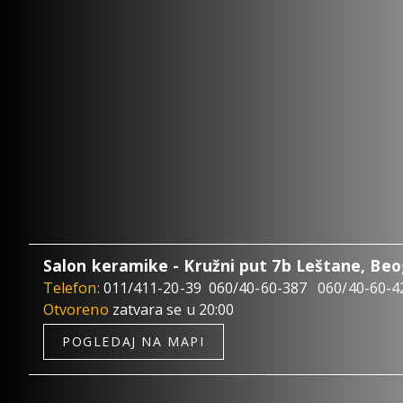
Salon keramike - Kružni put 7b Leštane, Be
Telefon:
011/411-20-39
060/40-60-387
060/40-60-4
Otvoreno
zatvara se u 20:00
POGLEDAJ NA MAPI