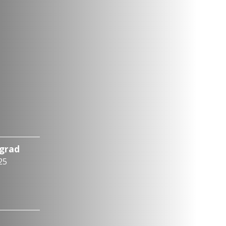
ograd
25