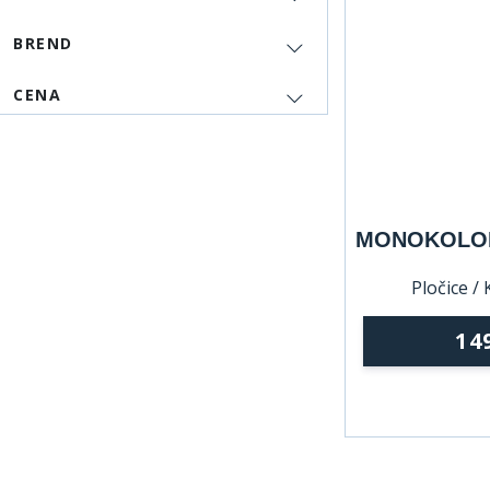
BREND
CENA
MONOKOLOR
Pločice /
14