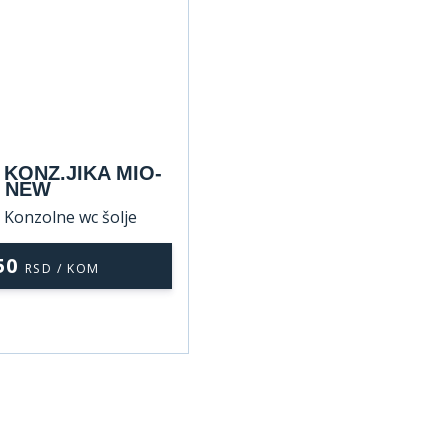
KONZ.JIKA MIO-
NEW
/ Konzolne wc šolje
50
RSD / KOM