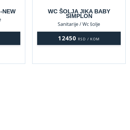
O-NEW
WC ŠOLJA JIKA BABY
SIMPLON
e
Sanitarije / Wc šolje
12450
RSD / KOM