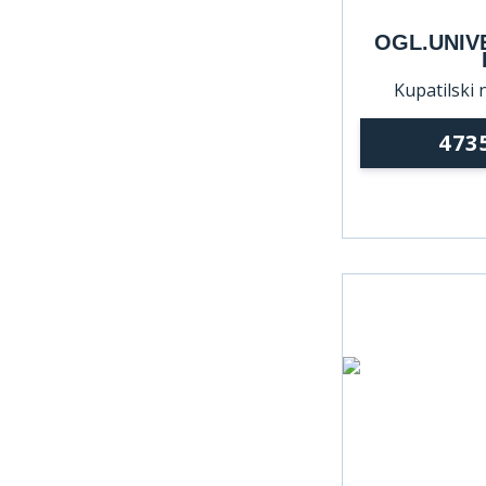
OGL.UNIV
Kupatilski 
473