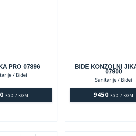
IKA PRO 07896
BIDE KONZOLNI JIK
07900
tarije / Bidei
Sanitarije / Bidei
50
9450
RSD / KOM
RSD / KOM