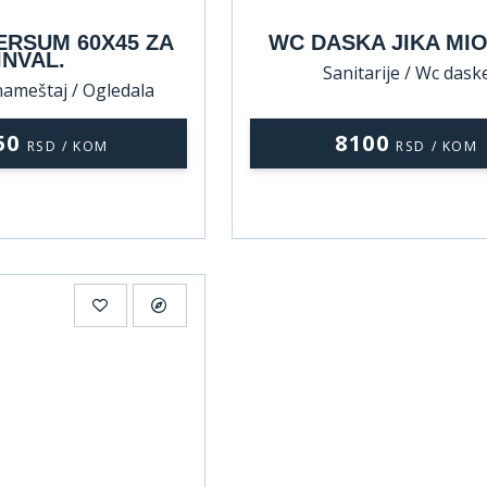
ERSUM 60X45 ZA
WC DASKA JIKA MI
INVAL.
Sanitarije / Wc dask
nameštaj / Ogledala
50
8100
RSD / KOM
RSD / KOM