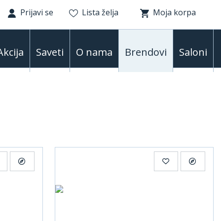
Prijavi se
Lista želja
Moja korpa
Akcija
Saveti
O nama
Brendovi
Saloni