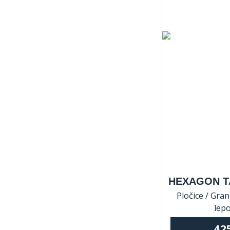
HEXAGON TA
Pločice / Grani
lepo
42