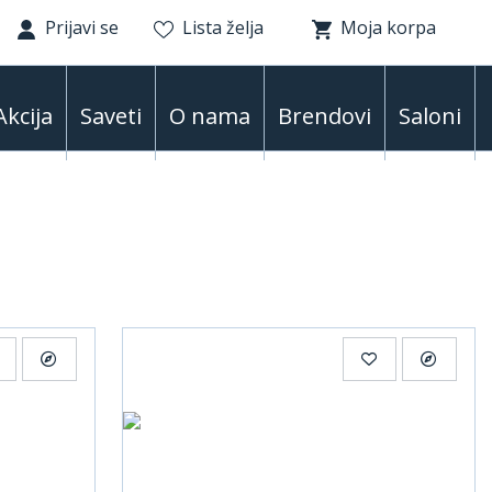
Prijavi se
Lista želja
Moja korpa
Akcija
Saveti
O nama
Brendovi
Saloni