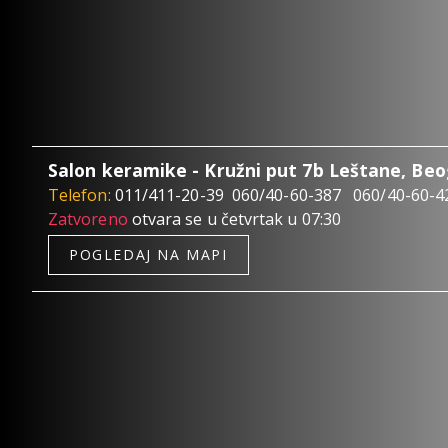
Salon keramike - Kružni put 7b Leštane, Be
Telefon:
011/411-20-39
060/40-60-387
060/40-60-4
Zatvoreno
otvara se u četvrtak u 07:30
POGLEDAJ NA MAPI