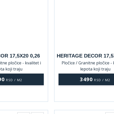
R 17,5X20 0,26
HERITAGE DECOR 17,5X
tne pločice - kvalitet i
Pločice / Granitne pločice - k
ta koji traju
lepota koji traju
90
3490
RSD / M2
RSD / M2