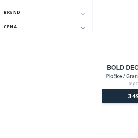
BREND
CENA
BOLD DECO
Pločice / Grani
lepo
34