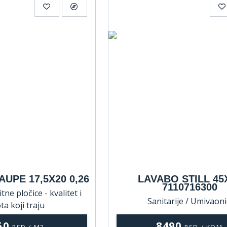
UPE 17,5X20 0,26
LAVABO STILL 45
7110716300
tne pločice - kvalitet i
Sanitarije / Umivaoni
ta koji traju
50
8490