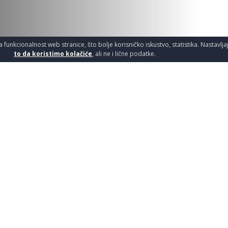
a funkcionalnost web stranice, što bolje korisničko iskustvo, statistika. Nastavlj
to da koristimo kolačiće
, ali ne i lične podatke.