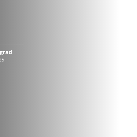
ograd
25