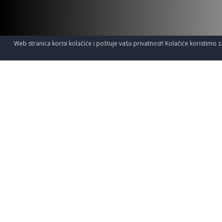
Web stranica korisi kolačiće i poštuje vašu privatnost! Kolačiće koristimo z