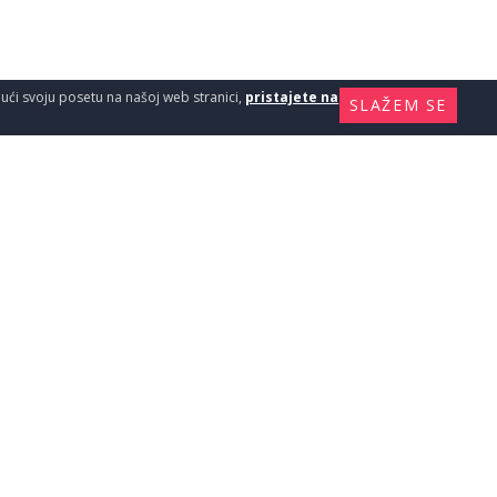
ajući svoju posetu na našoj web stranici,
pristajete na
SLAŽEM SE