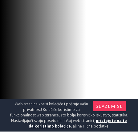
Web stranica korisi kolačiće i poštuje vašu
SLAŽEM SE
privatnost! Kolačiće koristimo za
funkcionalnost web stranice, što bolje korisničko iskustvo, statistika.
Nastavljajući svoju posetu na našoj web stranici,
pristajete na to
da koristimo kolačiće
, ali ne i lične podatke.