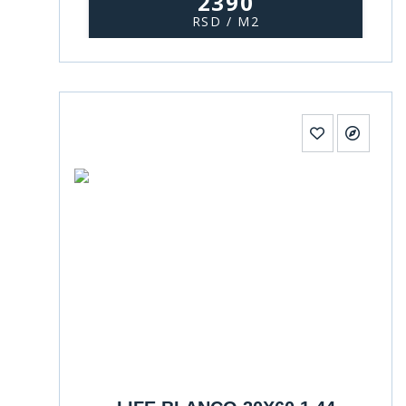
2390
RSD / M2