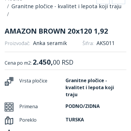
Granitne pločice - kvalitet i lepota koji traju
AMAZON BROWN 20x120 1,92
Anka seramik
AKS011
Proizvođač:
Šifra:
2.450,
00
RSD
Cena po m2:
Granitne pločice -
Vrsta pločice
kvalitet i lepota koji
traju
PODNO/ZIDNA
Primena
TURSKA
Poreklo