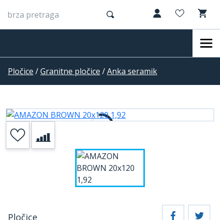
Pločice
/
Granitne pločice
/
Anka seramik
Pločice