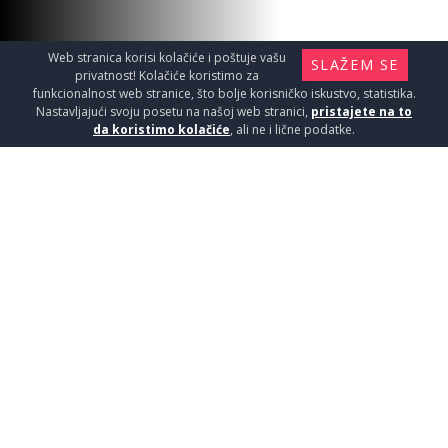
Web stranica korisi kolačiće i poštuje vašu
SLAŽEM SE
privatnost! Kolačiće koristimo za
funkcionalnost web stranice, što bolje korisničko iskustvo, statistika.
Nastavljajući svoju posetu na našoj web stranici,
pristajete na to
da koristimo kolačiće
, ali ne i lične podatke.