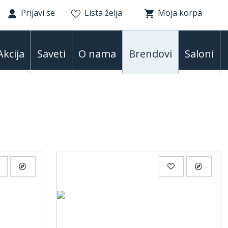
Prijavi se
Lista želja
Moja korpa
Akcija
Saveti
O nama
Brendovi
Saloni