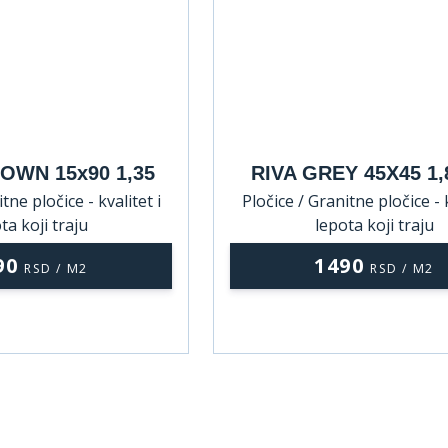
OWN 15x90 1,35
RIVA GREY 45X45 1,
tne pločice - kvalitet i
Pločice / Granitne pločice - k
ta koji traju
lepota koji traju
90
1490
RSD / M2
RSD / M2