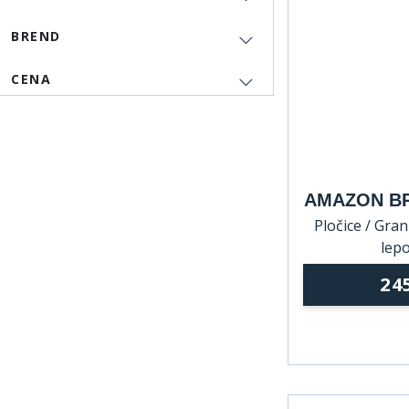
BREND
CENA
AMAZON BR
Pločice / Grani
lepo
24