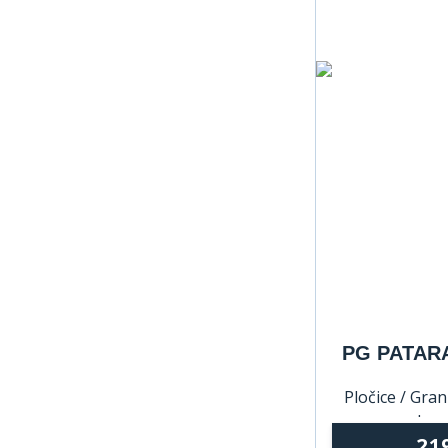
PG PATAR
Pločice / Grani
lepo
21