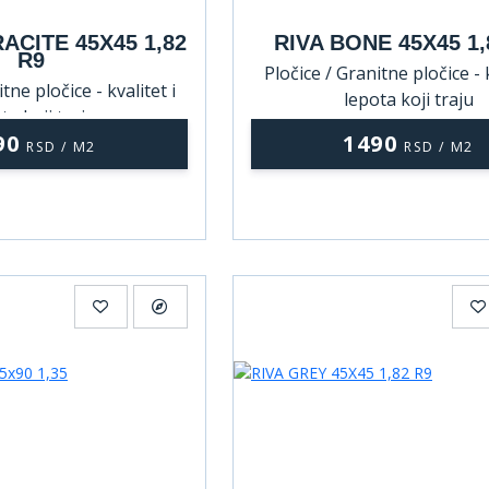
ACITE 45X45 1,82
RIVA BONE 45X45 1,
R9
Pločice / Granitne pločice - k
tne pločice - kvalitet i
lepota koji traju
ta koji traju
90
1490
RSD / M2
RSD / M2