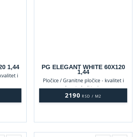
0 1,44
PG ELEGANT WHITE 60X120
1,44
valitet i
Pločice / Granitne pločice - kvalitet i
lepota koji traju
2190
RSD / M2