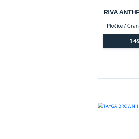
RIVA ANTHR
Pločice / Grani
lepo
14