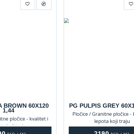
A BROWN 60X120
PG PULPIS GREY 60X1
1,44
Pločice / Granitne pločice - k
tne pločice - kvalitet i
lepota koji traju
ta koji traju
90
2190