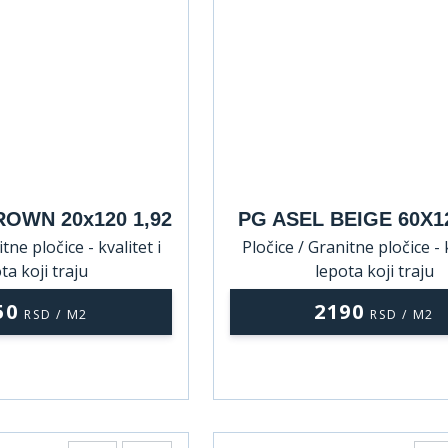
OWN 20x120 1,92
PG ASEL BEIGE 60X12
tne pločice - kvalitet i
Pločice / Granitne pločice - k
ta koji traju
lepota koji traju
50
2190
RSD / M2
RSD / M2