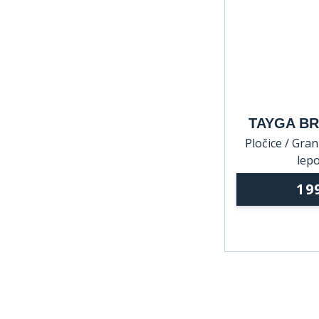
TAYGA BR
Pločice / Grani
lepo
19