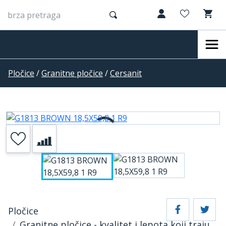
Pločice
/
Granitne pločice
/
Cersanit
Pločice
Granitne pločice - kvalitet i lepota koji traju