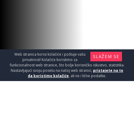
Web stranica korisi kolačiće i poštuje vašu
SLAŽEM SE
privatnost! Kolačiće koristimo za
funkcionalnost web stranice, što bolje korisničko iskustvo, statistika.
Nastavljajući svoju posetu na našoj web stranici,
pristajete na to
da koristimo kolačiće
, ali ne i lične podatke.
MG STRA6601 60X60 1,44
Pločice / Granitne pločice - kvalitet i lepota
koji traju
1950
RSD / M2