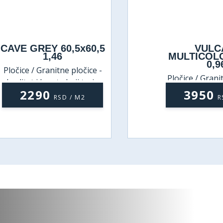
AVE GREY 60,5x60,5
VULCA
1,46
MULTICOLOR
0,96
ločice / Granitne pločice -
Pločice / Granitne
kvalitet i lepota koji traju
kvalitet i lepota 
2290
3950
RSD / M2
RSD