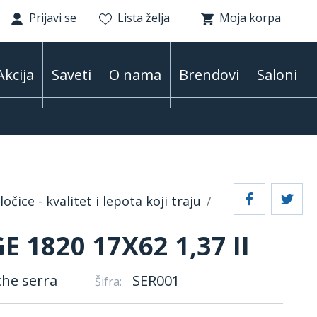
Prijavi se
Lista želja
Moja korpa
Akcija
Saveti
O nama
Brendovi
Saloni
očice - kvalitet i lepota koji traju
E 1820 17X62 1,37 II
he serra
SER001
Šifra: