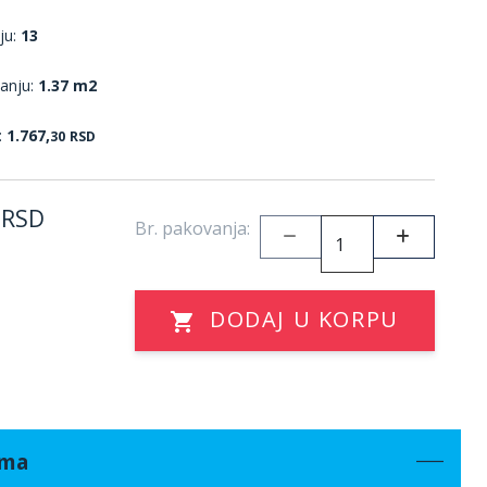
ju:
13
anju:
1.37 m2
:
1.767,
30
RSD
RSD
Br. pakovanja:
DODAJ U KORPU
ama