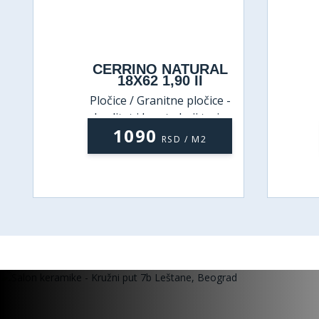
CERRINO NATURAL
C
18X62 1,90 II
Pločice / Granitne pločice -
P
kvalitet i lepota koji traju
1090
RSD / M2