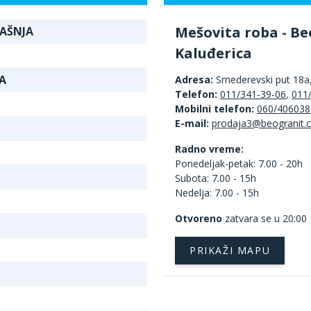
Mešovita roba - Be
RAŠNJA
Kaluđerica
A
Adresa:
Smederevski put 18a
Telefon:
011/341-39-06
,
011
Mobilni telefon:
060/406038
E-mail:
Radno vreme:
Ponedeljak-petak: 7.00 - 20h
Subota: 7.00 - 15h
Nedelja: 7.00 - 15h
Otvoreno
zatvara se u 20:00
PRIKAŽI MAPU