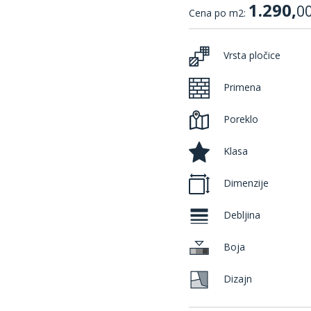
1.290,
0
Cena po m2:
Vrsta pločice
Primena
Poreklo
Klasa
Dimenzije
Debljina
Boja
Dizajn