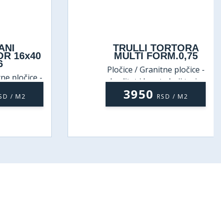
NI
TRULLI TORTORA
 16x40
MULTI FORM.0,75
Pločice / Granitne pločice -
 pločice -
kvalitet i lepota koji traju
koji traju
3950
 / M2
RSD / M2