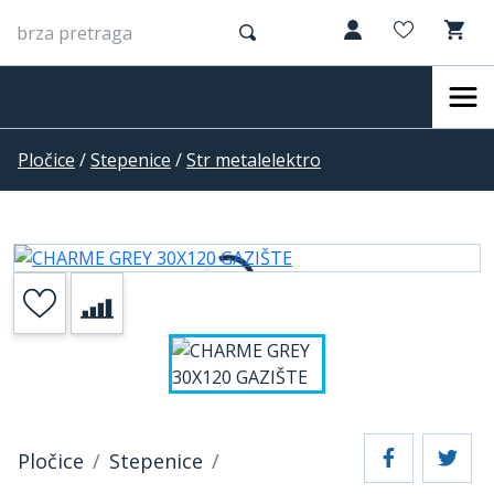
Pločice
/
Stepenice
/
Str metalelektro
Pločice
Stepenice