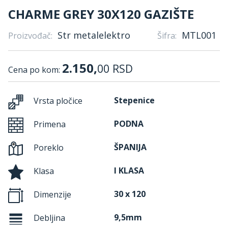
CHARME GREY 30X120 GAZIŠTE
Str metalelektro
MTL001
Proizvođač:
Šifra:
2.150,
00
RSD
Cena po kom:
Stepenice
Vrsta pločice
PODNA
Primena
ŠPANIJA
Poreklo
I KLASA
Klasa
30 x 120
Dimenzije
9,5mm
Debljina