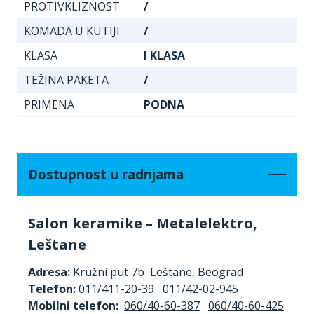
PROTIVKLIZNOST
/
KOMADA U KUTIJI
/
KLASA
I KLASA
TEŽINA PAKETA
/
PRIMENA
PODNA
Dostupnost u radnjama
Salon keramike – Metalelektro,
Leštane
Adresa:
Kružni put 7b Leštane, Beograd
Telefon:
011/411-20-39
011/42-02-945
Mobilni telefon:
060/40-60-387
060/40-60-425