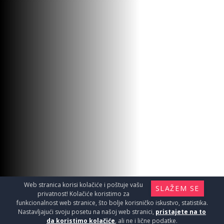
Web stranica korisi kolačiće i poštuje vašu
SLAŽEM SE
privatnost! Kolačiće koristimo za
funkcionalnost web stranice, što bolje korisničko iskustvo, statistika.
Nastavljajući svoju posetu na našoj web stranici,
pristajete na to
da koristimo kolačiće
, ali ne i lične podatke.