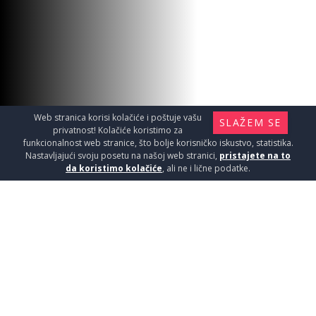
Web stranica korisi kolačiće i poštuje vašu
SLAŽEM SE
privatnost! Kolačiće koristimo za
funkcionalnost web stranice, što bolje korisničko iskustvo, statistika.
Nastavljajući svoju posetu na našoj web stranici,
pristajete na to
da koristimo kolačiće
, ali ne i lične podatke.
SREDSTVO ZA ZAŠTITU BUĐI
0,5L
Oprema za kupatila / Održavanje kupatila
1190
RSD / KOM