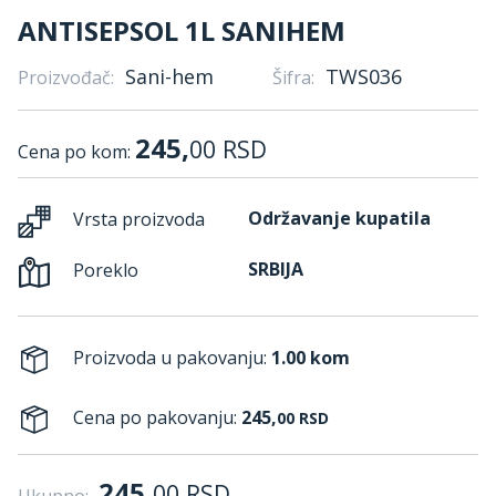
ANTISEPSOL 1L SANIHEM
Sani-hem
TWS036
Proizvođač:
Šifra:
245,
00
RSD
Cena po kom:
Održavanje kupatila
Vrsta proizvoda
SRBIJA
Poreklo
Proizvoda u pakovanju:
1.00 kom
Cena po pakovanju:
245,
00
RSD
245,
00
RSD