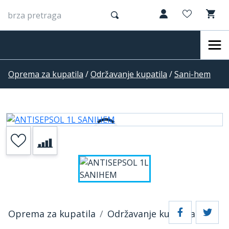
Oprema za kupatila
/
Održavanje kupatila
/
Sani-hem
Oprema za kupatila
Održavanje kupatila