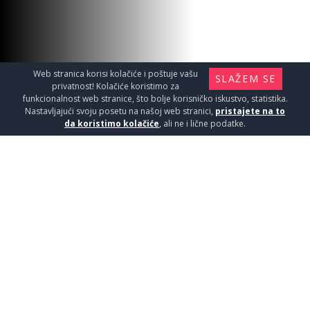
13950
RSD / KOM
Web stranica korisi kolačiće i poštuje vašu
SLAŽEM SE
privatnost! Kolačiće koristimo za
funkcionalnost web stranice, što bolje korisničko iskustvo, statistika.
Nastavljajući svoju posetu na našoj web stranici,
pristajete na to
da koristimo kolačiće
, ali ne i lične podatke.