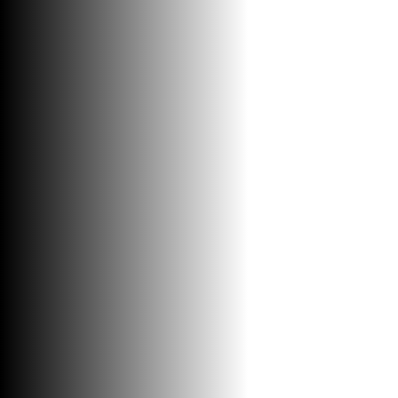
PAR.WALK IN 110x200cm 8mm
Tuš kabine i kade / Paravani