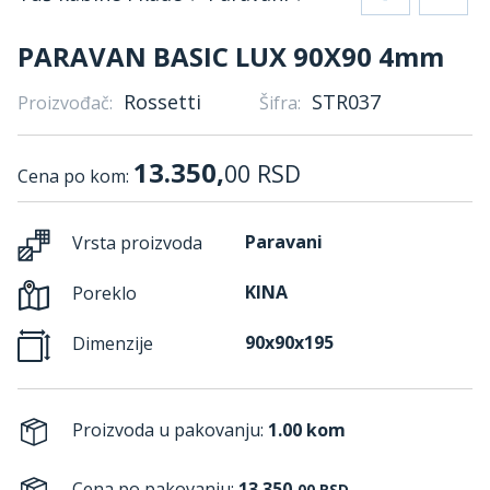
PARAVAN BASIC LUX 90X90 4mm
Rossetti
STR037
Proizvođač:
Šifra:
13.350,
00
RSD
Cena po kom:
Paravani
Vrsta proizvoda
KINA
Poreklo
90x90x195
Dimenzije
Proizvoda u pakovanju:
1.00 kom
Cena po pakovanju:
13.350,
00
RSD