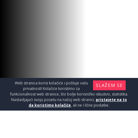
Web stranica korisi kolačiće i poštuje vašu
SLAŽEM SE
privatnost! Kolačiće koristimo za
funkcionalnost web stranice, što bolje korisničko iskustvo, statistika.
Nastavljajući svoju posetu na našoj web stranici,
pristajete na to
da koristimo kolačiće
, ali ne i lične podatke.