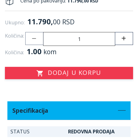
Cena po pakovanju:
11.790,
00
RSD
11.790,
00
RSD
Ukupno:
Količina:
1.00
kom
Količina:
DODAJ U KORPU
Specifikacija
STATUS
REDOVNA PRODAJA