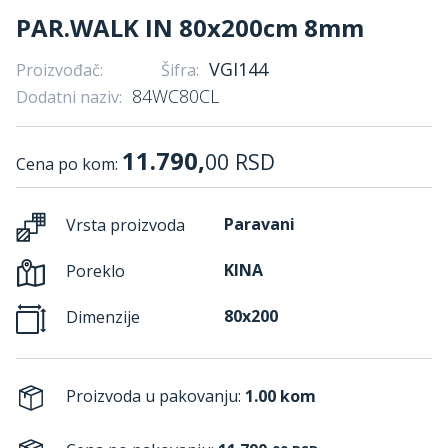
PAR.WALK IN 80x200cm 8mm
VGI144
Proizvođač:
Šifra:
84WC80CL
Dodatni naziv:
11.790,
00
RSD
Cena po kom:
Paravani
Vrsta proizvoda
KINA
Poreklo
80x200
Dimenzije
Proizvoda u pakovanju:
1.00 kom